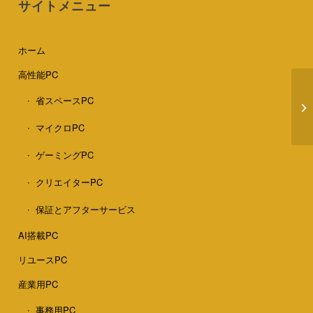
サイトメニュー
ホーム
高性能PC
パ
省スペースPC
ン
マイクロPC
ゲーミングPC
クリエイターPC
保証とアフターサービス
AI搭載PC
リユースPC
産業用PC
事務用PC